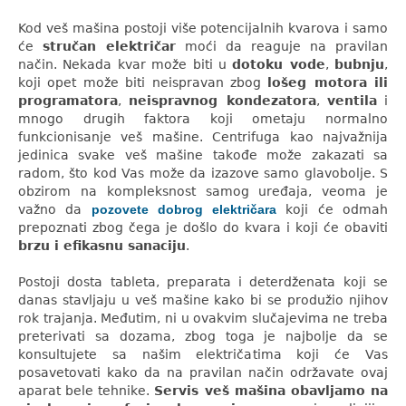
Kod veš mašina postoji više potencijalnih kvarova i samo
će
stručan električar
moći da reaguje na pravilan
način. Nekada kvar može biti u
dotoku vode
,
bubnju
,
koji opet može biti neispravan zbog
lošeg motora ili
programatora
,
neispravnog kondezatora
,
ventila
i
mnogo drugih faktora koji ometaju normalno
funkcionisanje veš mašine. Centrifuga kao najvažnija
jedinica svake veš mašine takođe može zakazati sa
radom, što kod Vas može da izazove samo glavobolje. S
obzirom na kompleksnost samog uređaja, veoma je
važno da
pozovete dobrog električara
koji će odmah
prepoznati zbog čega je došlo do kvara i koji će obaviti
brzu i efikasnu sanaciju
.
Postoji dosta tableta, preparata i deterdženata koji se
danas stavljaju u veš mašine kako bi se produžio njihov
rok trajanja. Međutim, ni u ovakvim slučajevima ne treba
preterivati sa dozama, zbog toga je najbolje da se
konsultujete sa našim električatima koji će Vas
posavetovati kako da na pravilan način održavate ovaj
aparat bele tehnike.
Servis veš mašina obavljamo na