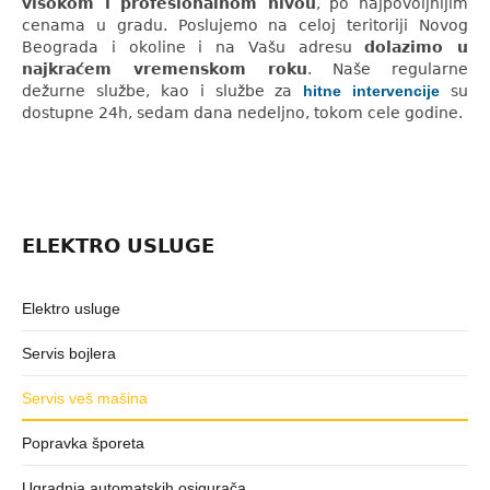
visokom i profesionalnom nivou
, po najpovoljnijim
cenama u gradu. Poslujemo na celoj teritoriji Novog
Beograda i okoline i na Vašu adresu
dolazimo u
najkraćem vremenskom roku
. Naše regularne
dežurne službe, kao i službe za
hitne intervencije
su
dostupne 24h, sedam dana nedeljno, tokom cele godine.
ELEKTRO USLUGE
Elektro usluge
Servis bojlera
Servis veš mašina
Popravka šporeta
Ugradnja automatskih osigurača