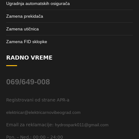
Ugradnja automatskih osigurača
Zamena prekidača
Zamena utičnica
Zamena FID sklopke
RADNO VREME
069/649-008
Registrovani od strane APR-a
elektricar@elektricarnovibeograd.com
Email za reklamacije:
hydrospark011@gmail.com
Pon. – Ned.: 00:00 – 24:00