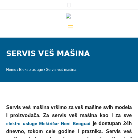
SERVIS VEŠ MAŠINA
Home
/
Elektro usluge
/
Servis veš mašina
Servis veš mašina vršimo za veš mašine svih modela
i proizvođača. Za servis veš mašina kao i za sve
je
dostupan 24h
elektro usluge
Električar Novi Beograd
dnevno
, tokom cele godine i praznika. Servis veš