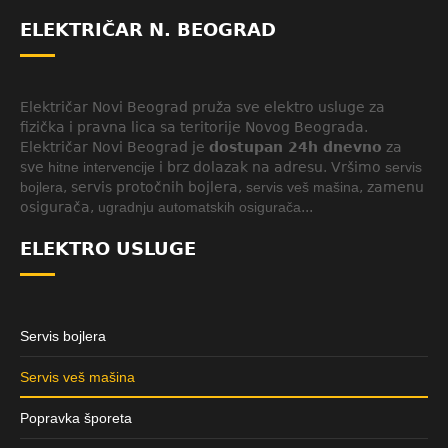
ELEKTRIČAR N. BEOGRAD
Električar Novi Beograd pruža sve elektro usluge za
fizička i pravna lica sa teritorije Novog Beograda.
Električar Novi Beograd je
dostupan 24h dnevno
za
sve
hitne intervencije
i brz dolazak na adresu. Vršimo
servis
bojlera
, servis protočnih bojlera,
servis veš mašina
, zamenu
osigurača,
ugradnju automatskih osigurača
...
ELEKTRO USLUGE
Servis bojlera
Servis veš mašina
Popravka šporeta