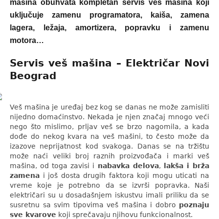
mašina obuhvata
kompletan servis veš mašina
koji
uključuje
zamenu programatora, kaiša, zamena
lagera, ležaja, amortizera, popravku i zamenu
motora
…
Servis veš mašina – Električar Novi
Beograd
Veš mašina je uređaj bez kog se danas ne može zamisliti
nijedno domaćinstvo. Nekada je njen značaj mnogo veći
nego što mislimo, prljav veš se brzo nagomila, a kada
dođe do nekog kvara na veš mašini, to često može da
izazove neprijatnost kod svakoga. Danas se na tržištu
može naći veliki broj raznih proizvođača i marki veš
mašina, od toga zavisi i
nabavka delova
,
lakša i brža
zamena
i još dosta drugih faktora koji mogu uticati na
vreme koje je potrebno da se izvrši popravka. Naši
električari su u dosadašnjem iskustvu imali priliku da se
susretnu sa svim tipovima veš mašina i dobro
poznaju
sve kvarove
koji sprečavaju njihovu funkcionalnost.