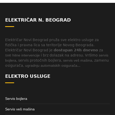
ELEKTRIČAR N. BEOGRAD
Električar Novi Beograd pruža sve elektro usluge za
fizička i pravna lica sa teritorije Novog Beograda.
Električar Novi Beograd je
dostupan 24h dnevno
za
sve
hitne intervencije
i brz dolazak na adresu. Vršimo
servis
bojlera
, servis protočnih bojlera,
servis veš mašina
, zamenu
osigurača,
ugradnju automatskih osigurača
...
ELEKTRO USLUGE
Servis bojlera
Servis veš mašina