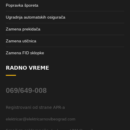
Popravka šporeta
Ugradnja automatskih osigurača
Zamena prekidača
Zamena utičnica
Zamena FID sklopke
RADNO VREME
069/649-008
Registrovani od strane APR-a
elektricar@elektricarnovibeograd.com